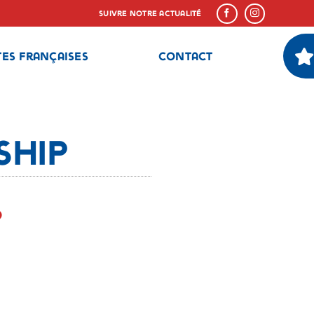
Suivre notre actualité
tes françaises
Contact
ship
6