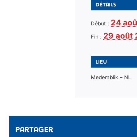
Détails
24 aoû
Début :
29 août
Fin :
Lieu
Medemblik – NL
Partager