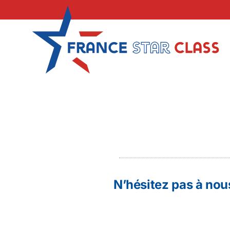
Skip
to
content
N’hésitez pas à nous